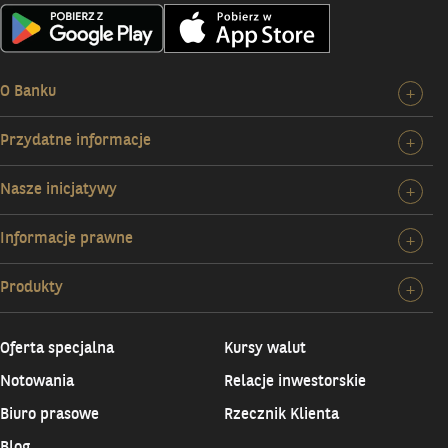
O Banku
Roz
+
szc
Przydatne informacje
Roz
+
O
szc
Ban
Nasze inicjatywy
Roz
+
Prz
szc
inf
Informacje prawne
Roz
+
Nas
szc
ini
Produkty
Roz
+
Inf
szc
pr
Pro
Oferta specjalna
Kursy walut
Notowania
Relacje inwestorskie
Biuro prasowe
Rzecznik Klienta