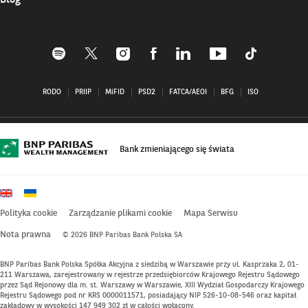
Blog
Profil
Profil
Profil
Profil
Profil
Profil
Profil
BNP
BNP
BNP
BNP
BNP
BNP
BNP
Paribas
Paribas
Paribas
Paribas
Paribas
Paribas
Paribas
RODO
PRIIP
MiFID
PSD2
FATCA/AEOI
BFG
ISO
na
na
na
na
na
na
na
Spotify
X–
Instagramie
Facebooku–
Linkedin
Youtube
Tiktok
–
otwiera
–
otwiera
–
–
–
otwiera
się
otwiera
się
otwiera
otwiera
otwiera
się
w
się
w
się
się
się
Bank zmieniającego się świata
w
nowym
w
nowym
w
w
w
nowym
oknie
nowym
oknie
nowym
nowym
nowym
oknie
oknie
oknie
oknie
oknie
Polityka cookie
Zarządzanie plikami cookie
Mapa Serwisu
Nota prawna
© 2026 BNP Paribas Bank Polska SA
BNP Paribas Bank Polska Spółka Akcyjna z siedzibą w Warszawie przy ul. Kasprzaka 2, 01-
211 Warszawa, zarejestrowany w rejestrze przedsiębiorców Krajowego Rejestru Sądowego
przez Sąd Rejonowy dla m. st. Warszawy w Warszawie, XIII Wydział Gospodarczy Krajowego
Rejestru Sądowego pod nr KRS 0000011571, posiadający NIP 526-10-08-546 oraz kapitał
zakładowy w wysokości 147 949 302 zł w całości wpłacony.