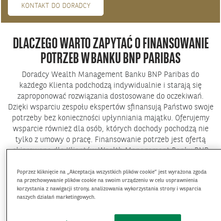
KONTAKT DO DORADCY
DLACZEGO WARTO ZAPYTAĆ O FINANSOWANIE
POTRZEB W BANKU BNP PARIBAS
Doradcy Wealth Management Banku BNP Paribas do
każdego Klienta podchodzą indywidualnie i starają się
zaproponować rozwiązania dostosowane do oczekiwań.
Dzięki wsparciu zespołu ekspertów sfinansują Państwo swoje
potrzeby bez konieczności upłynniania majątku. Oferujemy
wsparcie również dla osób, których dochody pochodzą nie
tylko z umowy o pracę. Finansowanie potrzeb jest ofertą
skierowaną dla Klientów Wealth Management Banku BNP
Paribas.
Poprzez kliknięcie na „Akceptacja wszystkich plików cookie” jest wyrażona zgoda
na przechowywanie plików cookie na swoim urządzeniu w celu usprawnienia
CO NAS WYRÓŻNIA
korzystania z nawigacji strony, analizowania wykorzystania strony i wsparcia
naszych działań marketingowych.