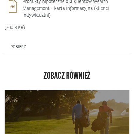
Produkty hipoteczne dla Klientów Wealth
Management - karta informacyjna (klienci
indywidualni)
(700.8 KB)
OTWIERA
POBIERZ
SIĘ
W
NOWYM
OKNIE.
ZOBACZ RÓWNIEŻ