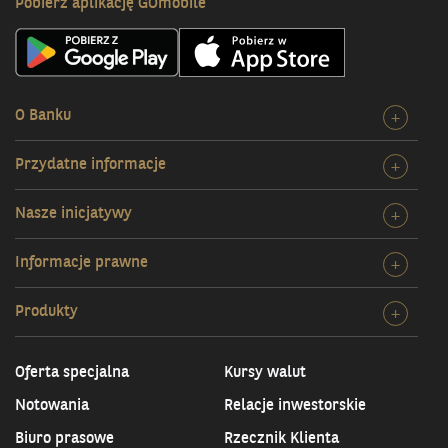
Pobierz aplikację GOmobile
O Banku
Rozw
+
szcz
Przydatne informacje
Rozw
+
O
szcz
Bank
Nasze inicjatywy
Rozw
+
Przy
szcz
infor
Informacje prawne
Rozw
+
Nasz
szcz
inicj
Produkty
Rozw
+
Info
szcz
praw
Prod
Oferta specjalna
Kursy walut
Notowania
Relacje inwestorskie
Biuro prasowe
Rzecznik Klienta