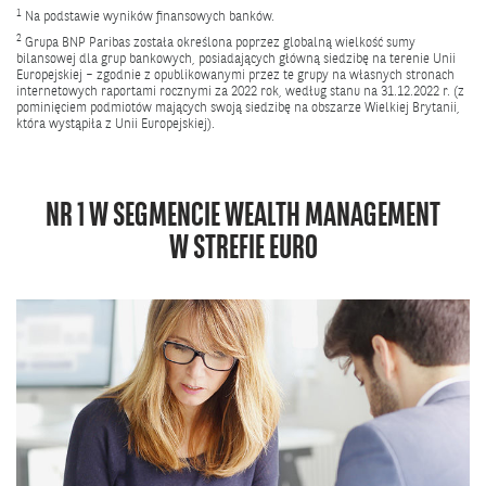
1
Na podstawie wyników finansowych banków.
2
Grupa BNP Paribas została określona poprzez globalną wielkość sumy
bilansowej dla grup bankowych, posiadających główną siedzibę na terenie Unii
Europejskiej – zgodnie z opublikowanymi przez te grupy na własnych stronach
internetowych raportami rocznymi za 2022 rok, według stanu na 31.12.2022 r. (z
pominięciem podmiotów mających swoją siedzibę na obszarze Wielkiej Brytanii,
która wystąpiła z Unii Europejskiej).
NR 1 W SEGMENCIE WEALTH MANAGEMENT
W STREFIE EURO