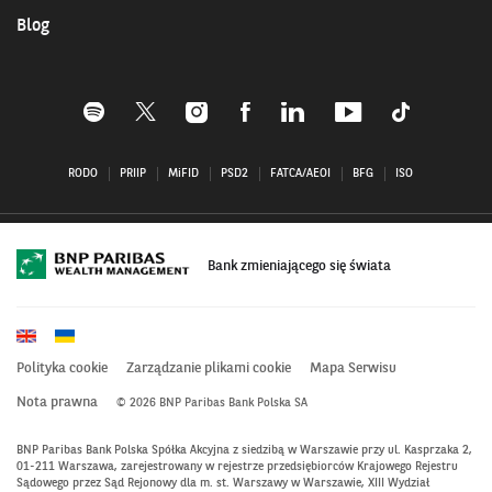
Blog
Profil
Profil
Profil
Profil
Profil
Profil
Profil
BNP
BNP
BNP
BNP
BNP
BNP
BNP
Paribas
Paribas
Paribas
Paribas
Paribas
Paribas
Paribas
RODO
PRIIP
MiFID
PSD2
FATCA/AEOI
BFG
ISO
na
na
na
na
na
na
na
Spotify
X–
Instagramie
Facebooku–
Linkedin
Youtube
Tiktok
–
otwiera
–
otwiera
–
–
–
otwiera
się
otwiera
się
otwiera
otwiera
otwiera
się
w
się
w
się
się
się
Bank zmieniającego się świata
w
nowym
w
nowym
w
w
w
nowym
oknie
nowym
oknie
nowym
nowym
nowym
oknie
oknie
oknie
oknie
oknie
Polityka cookie
Zarządzanie plikami cookie
Mapa Serwisu
Nota prawna
© 2026 BNP Paribas Bank Polska SA
BNP Paribas Bank Polska Spółka Akcyjna z siedzibą w Warszawie przy ul. Kasprzaka 2,
01-211 Warszawa, zarejestrowany w rejestrze przedsiębiorców Krajowego Rejestru
Sądowego przez Sąd Rejonowy dla m. st. Warszawy w Warszawie, XIII Wydział