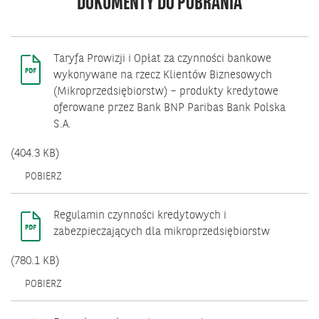
DOKUMENTY DO POBRANIA
Taryfa Prowizji i Opłat za czynności bankowe
wykonywane na rzecz Klientów Biznesowych
(Mikroprzedsiębiorstw) – produkty kredytowe
oferowane przez Bank BNP Paribas Bank Polska
S.A.
(404.3 KB)
OTWIERA
POBIERZ
SIĘ
W
NOWYM
Regulamin czynności kredytowych i
OKNIE.
zabezpieczających dla mikroprzedsiębiorstw
(780.1 KB)
OTWIERA
POBIERZ
SIĘ
W
NOWYM