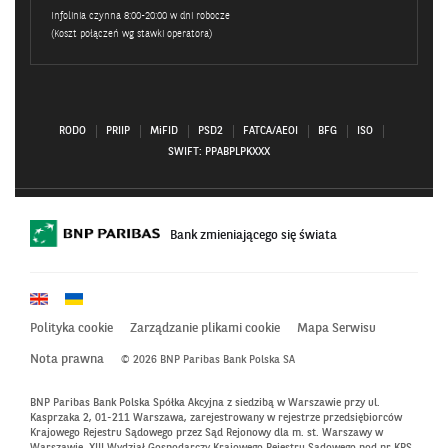
Infolinia czynna 8:00-20:00 w dni robocze
(Koszt połączeń wg stawki operatora)
RODO
PRIIP
MiFID
PSD2
FATCA/AEOI
BFG
ISO
SWIFT: PPABPLPKXXX
Bank zmieniającego się świata
Polityka cookie
Zarządzanie plikami cookie
Mapa Serwisu
Nota prawna
© 2026 BNP Paribas Bank Polska SA
BNP Paribas Bank Polska Spółka Akcyjna z siedzibą w Warszawie przy ul.
Kasprzaka 2, 01-211 Warszawa, zarejestrowany w rejestrze przedsiębiorców
Krajowego Rejestru Sądowego przez Sąd Rejonowy dla m. st. Warszawy w