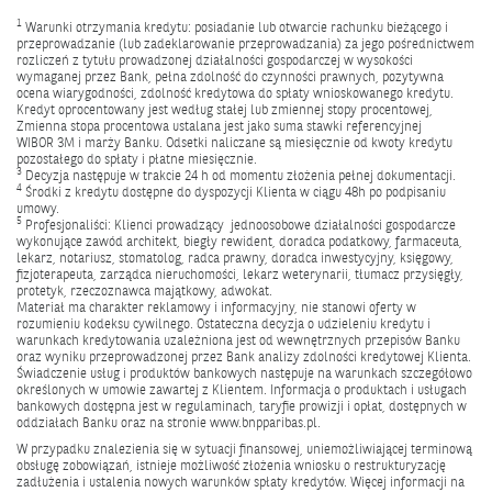
1
Warunki otrzymania kredytu: posiadanie lub otwarcie rachunku bieżącego i
przeprowadzanie (lub zadeklarowanie przeprowadzania) za jego pośrednictwem
rozliczeń z tytułu prowadzonej działalności gospodarczej w wysokości
wymaganej przez Bank, pełna zdolność do czynności prawnych, pozytywna
ocena wiarygodności, zdolność kredytowa do spłaty wnioskowanego kredytu.
Kredyt oprocentowany jest według stałej lub zmiennej stopy procentowej,
Zmienna stopa procentowa ustalana jest jako suma stawki referencyjnej
WIBOR 3M i marży Banku. Odsetki naliczane są miesięcznie od kwoty kredytu
pozostałego do spłaty i płatne miesięcznie.
3
Decyzja następuje w trakcie 24 h od momentu złożenia pełnej dokumentacji.
4
Środki z kredytu dostępne do dyspozycji Klienta w ciągu 48h po podpisaniu
umowy.
5
Profesjonaliści: Klienci prowadzący jednoosobowe działalności gospodarcze
wykonujące zawód architekt, biegły rewident, doradca podatkowy, farmaceuta,
lekarz, notariusz, stomatolog, radca prawny, doradca inwestycyjny, księgowy,
fizjoterapeuta, zarządca nieruchomości, lekarz weterynarii, tłumacz przysięgły,
protetyk, rzeczoznawca majątkowy, adwokat.
Materiał ma charakter reklamowy i informacyjny, nie stanowi oferty w
rozumieniu kodeksu cywilnego. Ostateczna decyzja o udzieleniu kredytu i
warunkach kredytowania uzależniona jest od wewnętrznych przepisów Banku
oraz wyniku przeprowadzonej przez Bank analizy zdolności kredytowej Klienta.
Świadczenie usług i produktów bankowych następuje na warunkach szczegółowo
określonych w umowie zawartej z Klientem. Informacja o produktach i usługach
bankowych dostępna jest w regulaminach, taryfie prowizji i opłat, dostępnych w
oddziałach Banku oraz na stronie www.bnpparibas.pl.
W przypadku znalezienia się w sytuacji finansowej, uniemożliwiającej terminową
obsługę zobowiązań, istnieje możliwość złożenia wniosku o restrukturyzację
zadłużenia i ustalenia nowych warunków spłaty kredytów. Więcej informacji na