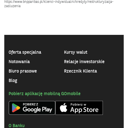
https://www.bnpparibas.pl/klienci-indywidualni/kredyty/restrukturyzacja-
zadluzenia
Oferta specjalna
Kursy walut
Notowania
Relacje inwestorskie
Biuro prasowe
Rzecznik Klienta
Blog
Pobierz aplikację mobilną GOmobile
O Banku