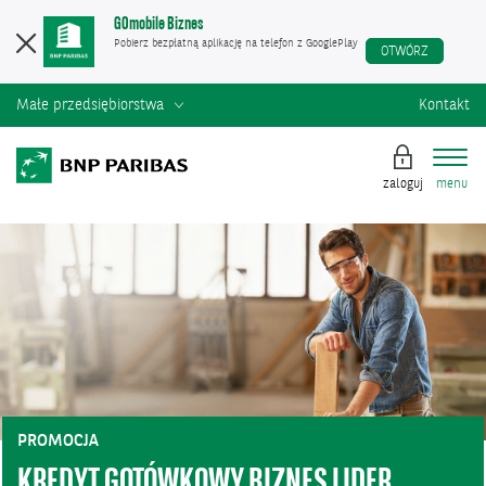
GOmobile Biznes
Pobierz bezpłatną aplikację na telefon z GooglePlay
OTWÓRZ
Małe przedsiębiorstwa
Kontakt
zaloguj
menu
PROMOCJA
KREDYT GOTÓWKOWY BIZNES LIDER