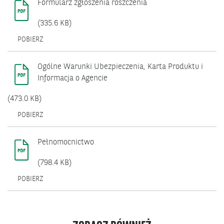
Formularz zgłoszenia roszczenia
OKNIE.
(335.6 KB)
OTWIERA
POBIERZ
SIĘ
W
NOWYM
Ogólne Warunki Ubezpieczenia, Karta Produktu i
OKNIE.
Informacja o Agencie
(473.0 KB)
OTWIERA
POBIERZ
SIĘ
W
NOWYM
Pełnomocnictwo
OKNIE.
(798.4 KB)
OTWIERA
POBIERZ
SIĘ
W
NOWYM
OKNIE.