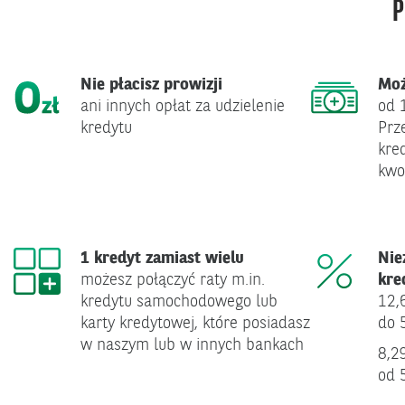
P
Nie płacisz prowizji
Moż
ani innych opłat za udzielenie
od 
kredytu
Prz
kre
kwo
1 kredyt zamiast wielu
Nie
możesz połączyć raty m.in.
kre
kredytu samochodowego lub
12,
karty kredytowej, które posiadasz
do 
w naszym lub w innych bankach
8,2
od 