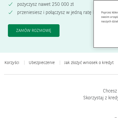
pożyczysz nawet 250 000 zł
przeniesiesz i połączysz w jedną ratę kilka produ
Poprzez klik
swoim urządz
naszych dzia
KREDYT KONSOLIDACYJNY <BR>RRSO
ZAMÓW ROZMOWĘ
Korzyści
Ubezpieczenie
Jak złożyć wniosek o kredyt
Chcesz
Skorzystaj z kred