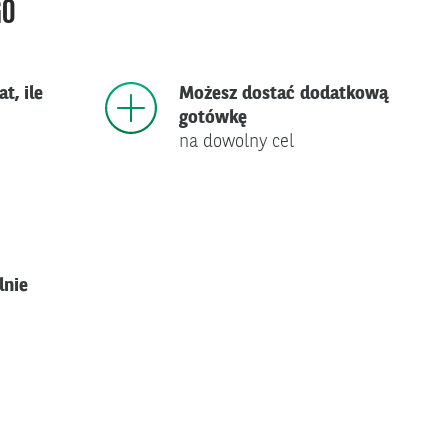
GO
t, ile
Możesz dostać dodatkową
gotówkę
na dowolny cel
lnie