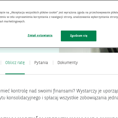
któw kredytowych
nięcie na „Akceptacja wszystkich plików cookie” jest wyrażona zgoda na przechowywanie plikó
eniu w celu usprawnienia korzystania z nawigacji strony, analizowania wykorzystania strony
łań marketingowych.
 8,60%
Zmień ustawienia
Zgadzam się
Oblicz ratę
Pytania
Dokumenty
 mieć kontrolę nad swoimi finansami? Wystarczy je uporzą
ytu konsolidacyjnego i spłacaj wszystkie zobowiązania jedn