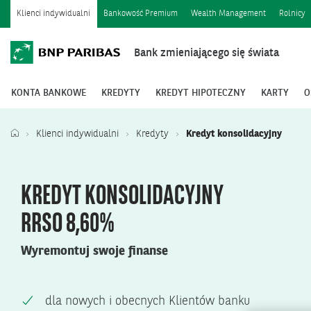
Klienci indywidualni
Bankowość Premium
Wealth Management
Rolnicy
Bank zmieniającego się świata
KONTA BANKOWE
KREDYTY
KREDYT HIPOTECZNY
KARTY
O
Klienci indywidualni
Kredyty
Kredyt konsolidacyjny
KREDYT KONSOLIDACYJNY
RRSO 8,60%
Wyremontuj swoje finanse
dla nowych i obecnych Klientów banku