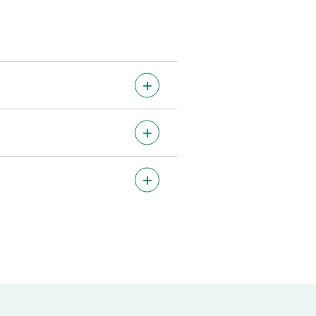
+
+
+