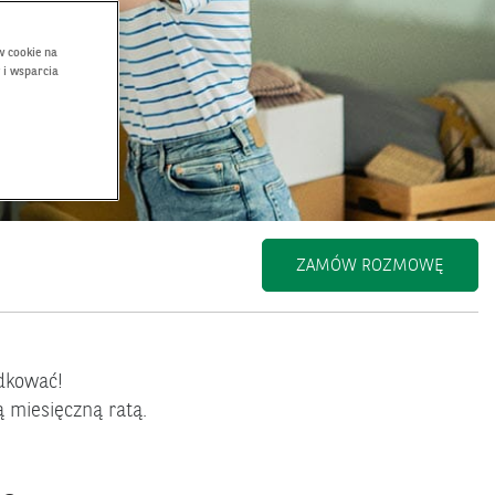
w cookie na
 i wsparcia
ZAMÓW ROZMOWĘ
dkować!
ą miesięczną ratą.