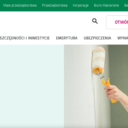
Małe przedsiębiorstwa
Przedsiębiorstwa
Korporacje
Biuro Maklerskie
Be
OTWÓ
Otwórz
wyszukiwanie
SZCZĘDNOŚCI I INWESTYCJE
EMERYTURA
UBEZPIECZENIA
WYNA