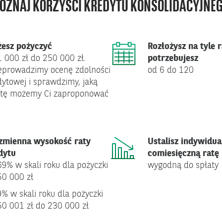
OZNAJ KORZYŚCI KREDYTU KONSOLIDACYJNE
esz pożyczyć
Rozłożysz na tyle ra
1 000 zł do 250 000 zł.
potrzebujesz
eprowadzimy ocenę zdolności
od 6 do 120
dytowej i sprawdzimy, jaką
tę możemy Ci zaproponować
zmienna wysokość raty
Ustalisz indywidua
dytu
comiesięczną ratę
69% w skali roku dla pożyczki
wygodną do spłaty
50 000 zł
9% w skali roku dla pożyczki
50 001 zł do 230 000 zł