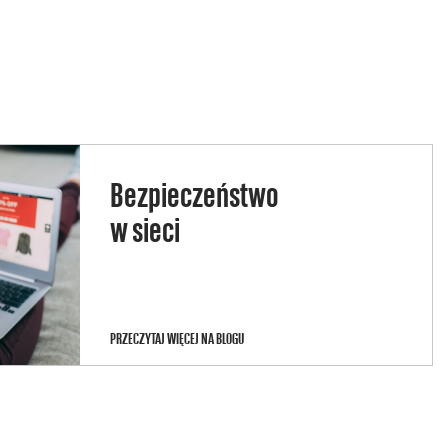
Bezpieczeństwo
w sieci
BEZPIECZEŃSTWO
PRZECZYTAJ WIĘCEJ NA BLOGU
<BR>W
SIECI