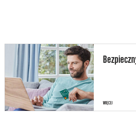
Bezpieczn
BEZPIECZNY
WIĘCEJ
UŻYTKOWNIK