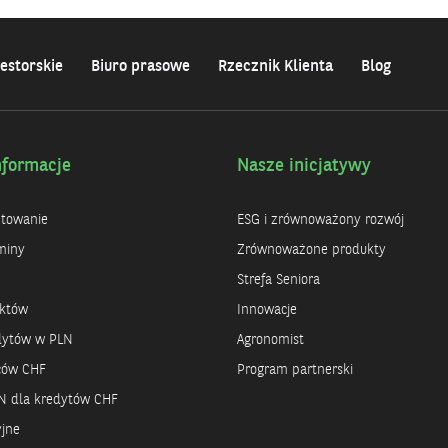
estorskie
Biuro prasowe
Rzecznik Klienta
Blog
nformacje
Nasze inicjatywy
ntowanie
ESG i zrównoważony rozwój
miny
Zrównoważone produkty
Strefa Seniora
uktów
Innowacje
dytów w PLN
Agronomist
rców CHF
Program partnerski
N dla kredytów CHF
yjne