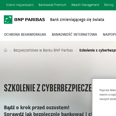
Klienci indywidualni
Bankowość Premium
Wealth Management
Rolnicy
Bank zmieniającego się świata
OCHRONA BEHAWIORALNA
BANKOWOŚĆ INTERNETOWA
NAJPOP
Bezpieczeństwo w Banku BNP Paribas
Szkolenie z cyberbezp
SZKOLENIE Z CYBERBEZPIECZEŃSTWA
Poprzez klik
swoim urządz
naszych dzia
Bądź o krok przed oszustem!
Sprawdź jak bezpiecznie bankować i chroń swoje 