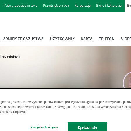
Małe przedsiębiorstwa
Przedsiębiorstwa
Korporacje
Biuro Maklerskie
Be
ULARNIEJSZE OSZUSTWA
UŻYTKOWNIK
KARTA
TELEFON
VIDE
ieczeństwa
nięcie na „Akceptacja wszystkich plików cookie” jest wyrażona zgoda na przechowywanie plikó
eniu w celu usprawnienia korzystania z nawigacji strony, analizowania wykorzystania strony
łań marketingowych.
Zmień ustawienia
Zgadzam się
środki oraz dane w sieci.