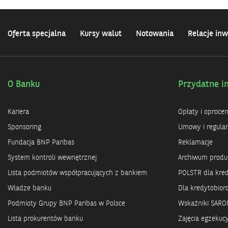
Oferta specjalna
Kursy walut
Notowania
Relacje inw
O Banku
Przydatne i
Kariera
Opłaty i oproce
Sponsoring
Umowy i regula
Fundacja BNP Paribas
Reklamacje
System kontroli wewnętrznej
Archiwum prod
Lista podmiotów współpracujących z bankiem
POLSTR dla kre
Władze banku
Dla kredytobio
Podmioty Grupy BNP Paribas w Polsce
Wskaźniki SARO
Lista prokurentów banku
Zajęcia egzekuc