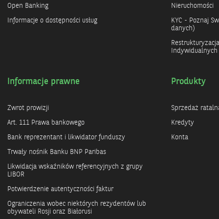
Open Banking
Nieruchomości
Informacje o dostępności usług
KYC - Poznaj Swo
danych)
Restrukturyzacj
Indywidualnych
Informacje prawne
Produkty
Zwrot prowizji
Sprzedaż rataln
Art. 111 Prawa bankowego
Kredyty
Bank reprezentant i likwidator funduszy
Konta
Trwały nośnik Banku BNP Paribas
Likwidacja wskaźników referencyjnych z grupy
LIBOR
Potwierdzenie autentyczności faktur
Ograniczenia wobec niektórych rezydentów lub
obywateli Rosji oraz Białorusi