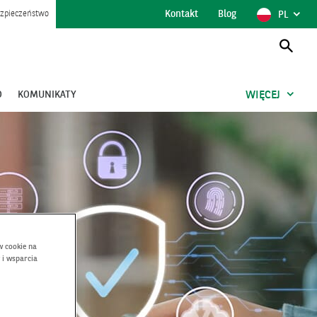
Kontakt
Blog
POKAŻ
POLSK
zpieczeństwo
PL
WYBÓR
JĘZYKA,
AKTUAL
JĘZYK
Otwó
wysz
O
KOMUNIKATY
WIĘCEJ
w cookie na
 i wsparcia