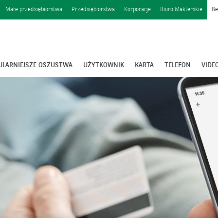
Małe przedsiębiorstwa
Przedsiębiorstwa
Korporacje
Biuro Maklerskie
Be
ULARNIEJSZE OSZUSTWA
UŻYTKOWNIK
KARTA
TELEFON
VIDE