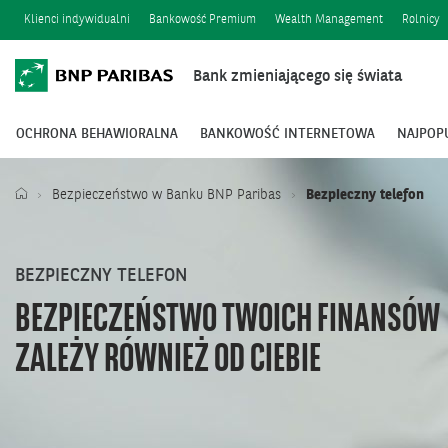
Klienci indywidualni
Bankowość Premium
Wealth Management
Rolnicy
Bank zmieniającego się świata
OCHRONA BEHAWIORALNA
BANKOWOŚĆ INTERNETOWA
NAJPOP
Bezpieczeństwo w Banku BNP Paribas
Bezpieczny telefon
BEZPIECZNY TELEFON
BEZPIECZEŃSTWO TWOICH FINANSÓW
ZALEŻY RÓWNIEŻ OD CIEBIE