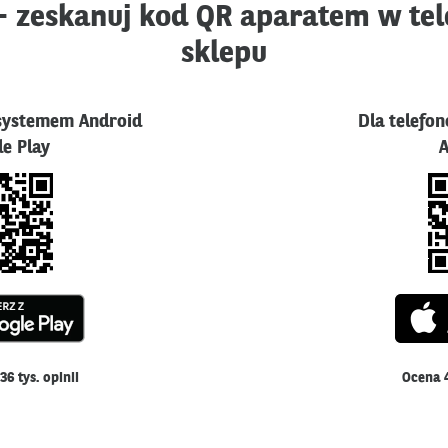
 - zeskanuj kod QR aparatem w tele
sklepu
 systemem Android
Dla telefo
e Play
A
Otwiera
się
w
nowym
36 tys. opinii
Ocena 4
oknie.