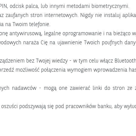
PIN, odcisk palca, lub innymi metodami biometrycznymi.
 zaufanych stron internetowych. Nigdy nie instaluj aplikacj
a na Twoim telefonie.
ronę antywirusową, legalne oprogramowanie i na bieżąco w
ewodowych naraża Cię na ujawnienie Twoich poufnych dany
dzeniem bez Twojej wiedzy - w tym celu włącz Bluetooth t
poprzedź możliwość połączenia wymogiem wprowadzenia has
ych nadawców - mogą one zawierać linki do stron ze 
 oszuści podszywają się pod pracowników banku, aby wyłud