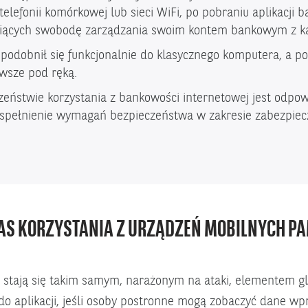
 telefonii komórkowej lub sieci WiFi, po pobraniu aplikacj
iących swobodę zarządzania swoim kontem bankowym z każd
odobnił się funkcjonalnie do klasycznego komputera, a 
awsze pod ręką.
zeństwie korzystania z bankowości internetowej jest odpo
t spełnienie wymagań bezpieczeństwa w zakresie zabezpiec
S KORZYSTANIA Z URZĄDZEŃ MOBILNYCH PA
stają się takim samym, narażonym na ataki, elementem glob
ę do aplikacji, jeśli osoby postronne mogą zobaczyć dane w