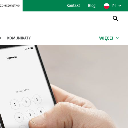
Kontakt
Blog
POKAŻ
POLSK
zpieczeństwo
PL
WYBÓR
JĘZYKA,
AKTUAL
JĘZYK
Otwó
wysz
O
KOMUNIKATY
WIĘCEJ