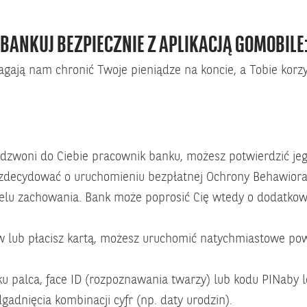
BANKUJ BEZPIECZNIE Z APLIKACJĄ GOMOBILE
ają nam chronić Twoje pieniądze na koncie, a Tobie korzy
 dzwoni do Ciebie pracownik banku, możesz potwierdzić jeg
decydować o uruchomieniu bezpłatnej Ochrony Behawioraln
lu zachowania. Bank może poprosić Cię wtedy o dodatkową
w lub płacisz kartą, możesz uruchomić natychmiastowe pow
u palca, face ID (rozpoznawania twarzy) lub kodu PINaby log
gadnięcia kombinacji cyfr (np. daty urodzin).