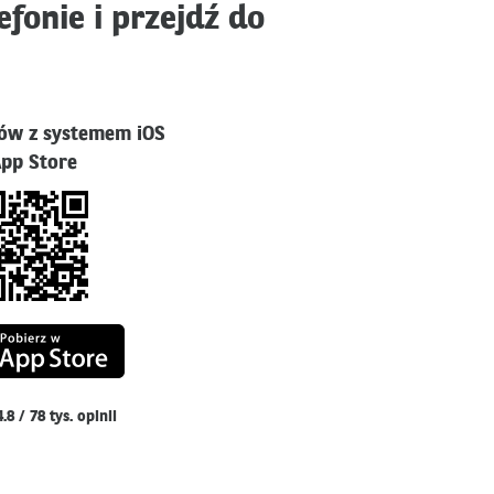
fonie i przejdź do
nów z systemem iOS
pp Store
Otwiera
się
w
nowym
.8 / 78 tys. opinii
oknie.