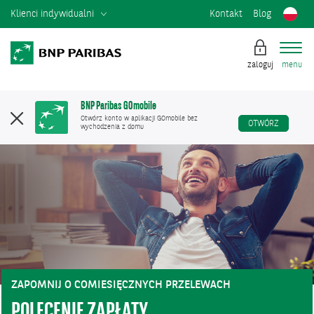
Klienci indywidualni
Kontakt
Blog
zaloguj
menu
BNP Paribas GOmobile
Otwórz konto w aplikacji GOmobile bez
OTWÓRZ
wychodzenia z domu
ZAPOMNIJ O COMIESIĘCZNYCH PRZELEWACH
POLECENIE ZAPŁATY