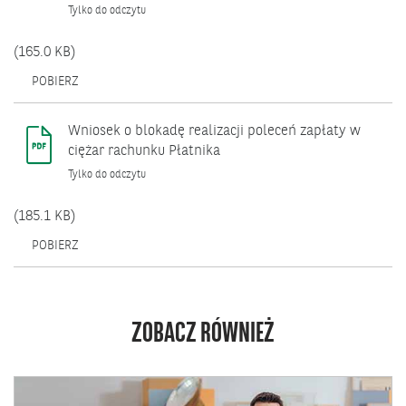
Tylko do odczytu
(165.0 KB)
OTWIERA
POBIERZ
SIĘ
W
NOWYM
Wniosek o blokadę realizacji poleceń zapłaty w
OKNIE.
ciężar rachunku Płatnika
Tylko do odczytu
(185.1 KB)
OTWIERA
POBIERZ
SIĘ
W
NOWYM
OKNIE.
ZOBACZ RÓWNIEŻ