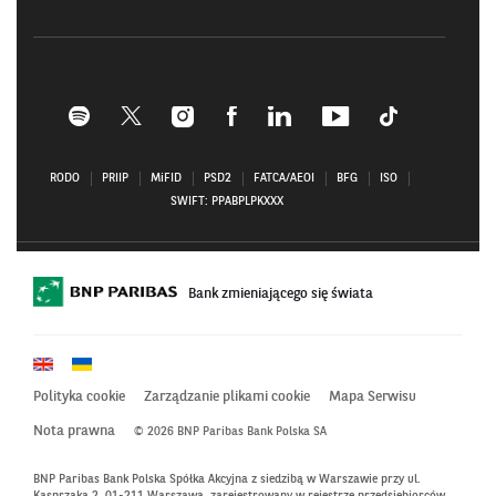
Profil
Profil
Profil
Profil
Profil
Profil
Profil
BNP
BNP
BNP
BNP
BNP
BNP
BNP
Paribas
Paribas
Paribas
Paribas
Paribas
Paribas
Paribas
RODO
PRIIP
MiFID
PSD2
FATCA/AEOI
BFG
ISO
na
na
na
na
na
na
na
SWIFT: PPABPLPKXXX
Spotify
X–
Instagramie
Facebooku–
Linkedin
Youtube
Tiktok
–
otwiera
–
otwiera
–
–
–
otwiera
się
otwiera
się
otwiera
otwiera
otwiera
się
w
się
w
się
się
się
w
nowym
w
nowym
w
w
w
Bank zmieniającego się świata
nowym
oknie
nowym
oknie
nowym
nowym
nowym
oknie
oknie
oknie
oknie
oknie
Polityka cookie
Zarządzanie plikami cookie
Mapa Serwisu
Nota prawna
© 2026 BNP Paribas Bank Polska SA
BNP Paribas Bank Polska Spółka Akcyjna z siedzibą w Warszawie przy ul.