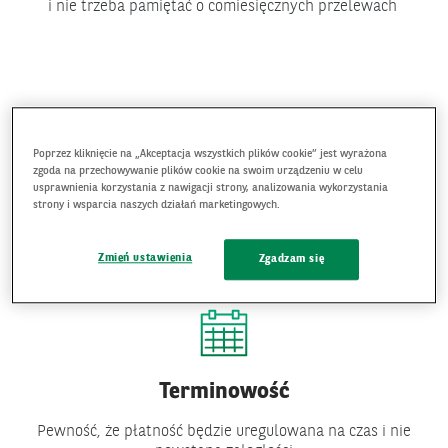
i nie trzeba pamiętać o comiesięcznych przelewach
Poprzez kliknięcie na „Akceptacja wszystkich plików cookie” jest wyrażona
zgoda na przechowywanie plików cookie na swoim urządzeniu w celu
usprawnienia korzystania z nawigacji strony, analizowania wykorzystania
Bezpieczeństwo
strony i wsparcia naszych działań marketingowych.
Żadna transakcja nie zostanie wykonana bez zgody Klienta
Zmień ustawienia
Zgadzam się
Terminowość
Pewność, że płatność będzie uregulowana na czas i nie