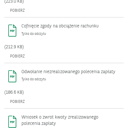
(223.0 KB)
OTWIERA
POBIERZ
SIĘ
W
NOWYM
Cofnięcie zgody na obciążenie rachunku
OKNIE.
Tylko do odczytu
(212.9 KB)
OTWIERA
POBIERZ
SIĘ
W
NOWYM
Odwołanie niezrealizowanego polecenia zapłaty
OKNIE.
Tylko do odczytu
(186.6 KB)
OTWIERA
POBIERZ
SIĘ
W
NOWYM
Wniosek o zwrot kwoty zrealizowanego
OKNIE.
polecenia zapłaty