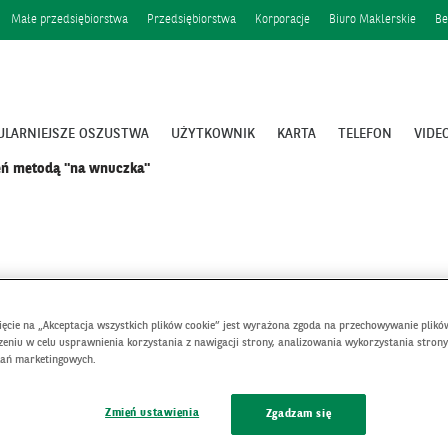
Małe przedsiębiorstwa
Przedsiębiorstwa
Korporacje
Biuro Maklerskie
Be
ULARNIEJSZE OSZUSTWA
UŻYTKOWNIK
KARTA
TELEFON
VIDE
eń metodą "na wnuczka"
nięcie na „Akceptacja wszystkich plików cookie” jest wyrażona zgoda na przechowywanie plikó
eniu w celu usprawnienia korzystania z nawigacji strony, analizowania wykorzystania strony
łań marketingowych.
dzeń metodą "na wn
Zmień ustawienia
Zgadzam się