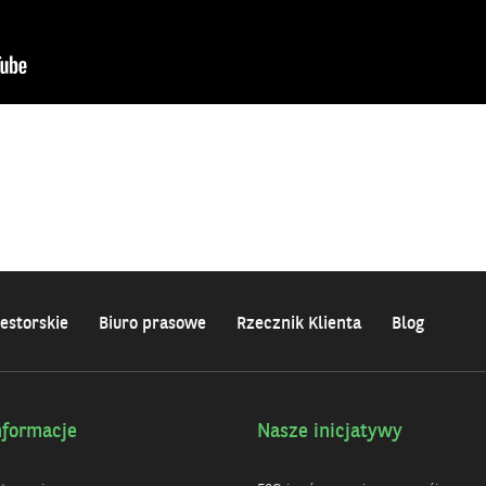
estorskie
Biuro prasowe
Rzecznik Klienta
Blog
nformacje
Nasze inicjatywy