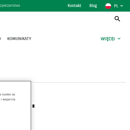
Kontakt
Blog
POKAŻ
POLSK
zpieczeństwo
PL
WYBÓR
JĘZYKA,
AKTUAL
JĘZYK
Otwó
wysz
O
KOMUNIKATY
WIĘCEJ
w cookie na
 i wsparcia
uczka"