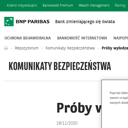
Klienci indywidualni
Bankowość Premium
Wealth Management
Rolnicy
Bank zmieniającego się świata
OCHRONA BEHAWIORALNA
BANKOWOŚĆ INTERNETOWA
NAJPOP
Repozytorium
Komunikaty bezpieczeństwa
Próby wyłudz
KOMUNIKATY BEZPIECZEŃSTWA
Poprzez klik
swoim urządz
naszych dzia
Próby wyłu
18/11/2020