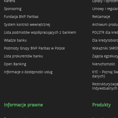
Kariera
Opłaty i oproce
Sponsoring
Umowy i regula
Fundacja BNP Paribas
Reklamacje
System kontroli wewnętrznej
Archiwum prod
Lista podmiotów współpracujących z bankiem
POLSTR dla kre
Władze banku
Dla kredytobio
Podmioty Grupy BNP Paribas w Polsce
Wskaźniki SARO
Lista prokurentów banku
Zajęcia egzekuc
Open Banking
Nieruchomości
Informacje o dostępności usług
KYC - Poznaj Swo
danych)
Restrukturyzacj
Indywidualnych
Informacje prawne
Produkty