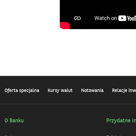
Oferta specjalna
Kursy walut
Notowania
Relacje inw
O Banku
Przydatne i