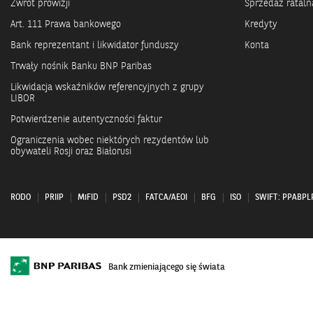
Zwrot prowizji
Sprzedaż rataln
Art. 111 Prawa bankowego
Kredyty
Bank reprezentant i likwidator funduszy
Konta
Trwały nośnik Banku BNP Paribas
Likwidacja wskaźników referencyjnych z grupy
LIBOR
Potwierdzenie autentyczności faktur
Ograniczenia wobec niektórych rezydentów lub
obywateli Rosji oraz Białorusi
RODO
PRIIP
MiFID
PSD2
FATCA/AEOI
BFG
ISO
SWIFT: PPABP
Bank zmieniającego się świata