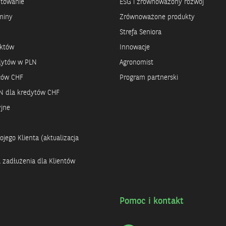
ntowanie
ESG i zrównoważony rozwój
miny
Zrównoważone produkty
Strefa Seniora
uktów
Innowacje
dytów w PLN
Agronomist
rców CHF
Program partnerski
N dla kredytów CHF
yjne
jego Klienta (aktualizacja
a zadłużenia dla Klientów
Pomoc i kontakt