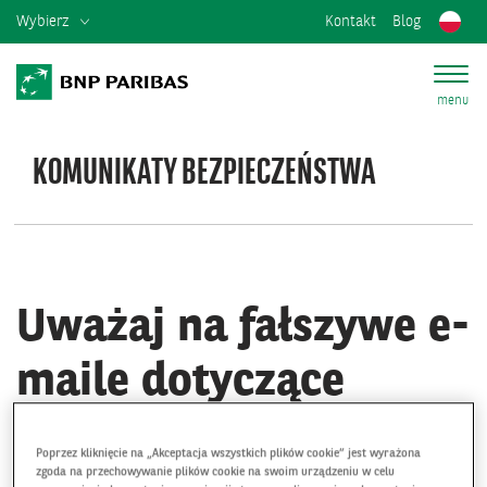
Wybierz
Kontakt
Blog
menu
KOMUNIKATY BEZPIECZEŃSTWA
Uważaj na fałszywe e-
maile dotyczące
przeniesienia danych!
Poprzez kliknięcie na „Akceptacja wszystkich plików cookie” jest wyrażona
zgoda na przechowywanie plików cookie na swoim urządzeniu w celu
30/12/2025