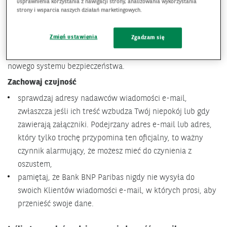
usprawnienia korzystania z nawigacji strony, analizowania wykorzystania
strony i wsparcia naszych działań marketingowych.
Uważaj na nowy sposób oszustwa, który polega na tym, że
przestępcy rozsyłają fałszywe wiadomości e-mail o tytule
Zmień ustawienia
Zgadzam się
„ważna informacja na temat bezpieczeństwa”, w których
informują o konieczności przeniesienia swoich danych do
nowego systemu bezpieczeństwa.
Zachowaj czujność
sprawdzaj adresy nadawców wiadomości e-mail,
zwłaszcza jeśli ich treść wzbudza Twój niepokój lub gdy
zawierają załączniki. Podejrzany adres e-mail lub adres,
który tylko trochę przypomina ten oficjalny, to ważny
czynnik alarmujący, że możesz mieć do czynienia z
oszustem,
pamiętaj, że Bank BNP Paribas nigdy nie wysyła do
swoich Klientów wiadomości e-mail, w których prosi, aby
przenieść swoje dane.