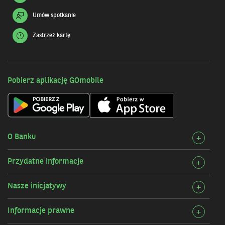
Umów spotkanie
Zastrzeż kartę
Pobierz aplikację GOmobile
O Banku
Rozw
+
szcz
Przydatne informacje
Rozw
+
O
szcz
Bank
Nasze inicjatywy
Rozw
+
Przy
szcz
infor
Informacje prawne
Rozw
+
Nasz