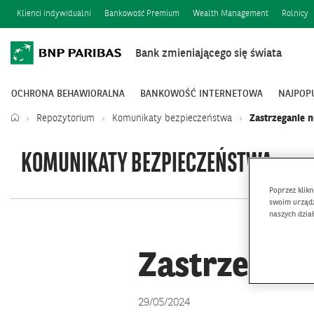
Klienci indywidualni
Bankowość Premium
Wealth Management
Rolnicy
Bank zmieniającego się świata
OCHRONA BEHAWIORALNA
BANKOWOŚĆ INTERNETOWA
NAJPOP
Repozytorium
Komunikaty bezpieczeństwa
Zastrzeganie 
KOMUNIKATY BEZPIECZEŃSTWA
Poprzez klik
swoim urządz
naszych dzia
Zastrzegan
29/05/2024