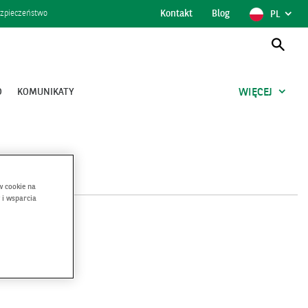
Kontakt
Blog
POKAŻ
POLSK
zpieczeństwo
PL
WYBÓR
JĘZYKA,
AKTUAL
JĘZYK
Otwó
wysz
O
KOMUNIKATY
WIĘCEJ
w cookie na
 i wsparcia