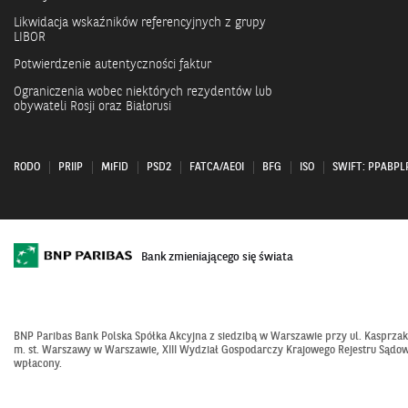
Likwidacja wskaźników referencyjnych z grupy
LIBOR
Potwierdzenie autentyczności faktur
Ograniczenia wobec niektórych rezydentów lub
obywateli Rosji oraz Białorusi
RODO
PRIIP
MiFID
PSD2
FATCA/AEOI
BFG
ISO
SWIFT: PPABP
Bank zmieniającego się świata
BNP Paribas Bank Polska Spółka Akcyjna z siedzibą w Warszawie przy ul. Kasprza
m. st. Warszawy w Warszawie, XIII Wydział Gospodarczy Krajowego Rejestru Sądowe
wpłacony.