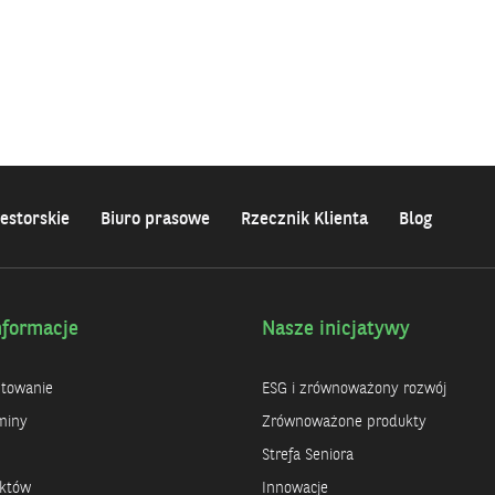
estorskie
Biuro prasowe
Rzecznik Klienta
Blog
nformacje
Nasze inicjatywy
ntowanie
ESG i zrównoważony rozwój
miny
Zrównoważone produkty
Strefa Seniora
uktów
Innowacje