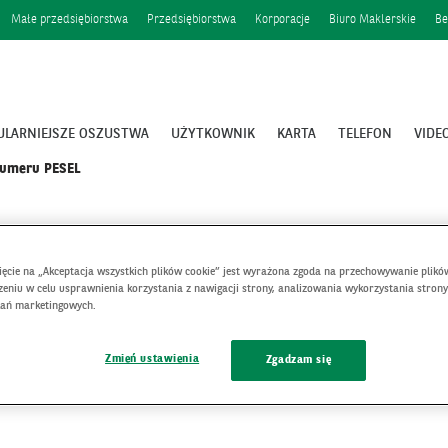
Małe przedsiębiorstwa
Przedsiębiorstwa
Korporacje
Biuro Maklerskie
Be
ULARNIEJSZE OSZUSTWA
UŻYTKOWNIK
KARTA
TELEFON
VIDE
numeru PESEL
nięcie na „Akceptacja wszystkich plików cookie” jest wyrażona zgoda na przechowywanie plikó
eniu w celu usprawnienia korzystania z nawigacji strony, analizowania wykorzystania strony
łań marketingowych.
Zmień ustawienia
Zgadzam się
ie numeru PESEL