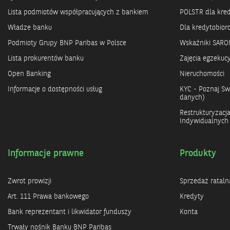
Lista podmiotów współpracujących z bankiem
POLSTR dla kre
Władze banku
Dla kredytobio
Podmioty Grupy BNP Paribas w Polsce
Wskaźniki SARO
Lista prokurentów banku
Zajęcia egzekuc
Open Banking
Nieruchomości
Informacje o dostępności usług
KYC - Poznaj Swo
danych)
Restrukturyzacj
Indywidualnych
Informacje prawne
Produkty
Zwrot prowizji
Sprzedaż rataln
Art. 111 Prawa bankowego
Kredyty
Bank reprezentant i likwidator funduszy
Konta
Trwały nośnik Banku BNP Paribas