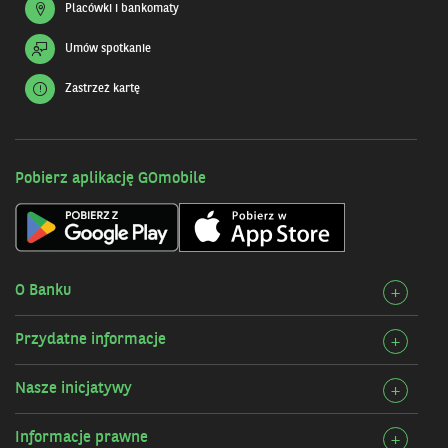
Placówki i bankomaty
Umów spotkanie
Zastrzeż kartę
Pobierz aplikację GOmobile
O Banku
Rozw
+
szcz
Przydatne informacje
Rozw
+
O
szcz
Bank
Nasze inicjatywy
Rozw
+
Przy
szcz
infor
Informacje prawne
Rozw
+
Nasz