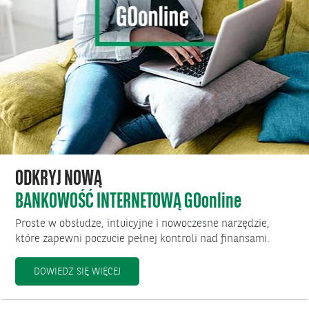
ODKRYJ NOWĄ
BANKOWOŚĆ INTERNETOWĄ GO
online
Proste w obsłudze, intuicyjne i nowoczesne narzędzie,
które zapewni poczucie pełnej kontroli nad finansami.
ODKRYJ NOWĄ BANKOWOŚĆ INTERNETOWĄ 
DOWIEDZ SIĘ WIĘCEJ