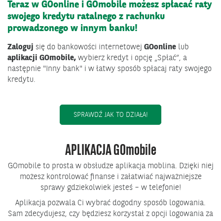
Teraz w GOonline i GOmobile możesz spłacać raty
swojego kredytu ratalnego z rachunku
prowadzonego w innym banku!
Zaloguj
się do bankowości internetowej
GOonline
lub
aplikacji GOmobile,
wybierz kredyt i opcję „Spłać”, a
następnie "Inny bank" i w łatwy sposób spłacaj raty swojego
kredytu.
OTWIERA SIĘ W NOWYM 
SPRAWDŹ JAK TO DZIAŁA!
APLIKACJA GO
mobile
GOmobile to prosta w obsłudze aplikacja moblina. Dzięki niej
możesz kontrolować finanse i załatwiać najważniejsze
sprawy gdziekolwiek jesteś – w telefonie!
Aplikacja pozwala Ci wybrać dogodny sposób logowania.
Sam zdecydujesz, czy będziesz korzystał z opcji logowania za