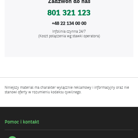
Zadzwoń do nas
801 321 123
+48 22 134 00 00
Infolinia czynna 24/7
(Koszt połączenia wg stawki operatora)
Niniejszy materiał ma charakter wyłącznie reklamowy i informacyjny oraz nie
stanowi oferty w rozumieniu kodeksu cywilnego.
Pomoc i kontakt