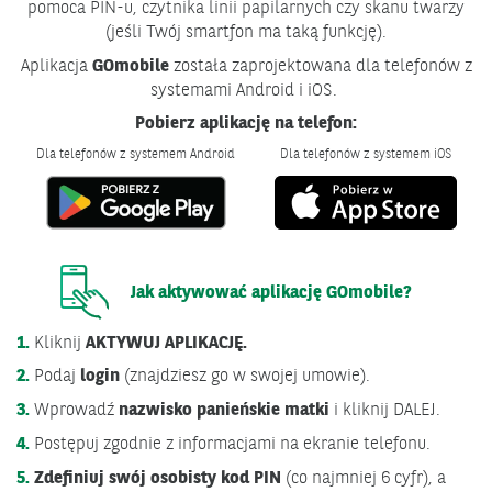
pomoca PIN-u, czytnika linii papilarnych czy skanu twarzy
(jeśli Twój smartfon ma taką funkcję).
Aplikacja
GOmobile
została zaprojektowana dla telefonów z
systemami Android i iOS.
Pobierz aplikację na telefon:
Dla telefonów z systemem Android
Dla telefonów z systemem iOS
Otwiera
Otwi
się
się
w
w
nowym
now
oknie.
okni
Jak aktywować aplikację GOmobile?
1.
Kliknij
AKTYWUJ APLIKACJĘ.
2.
Podaj
login
(znajdziesz go w swojej umowie).
3.
Wprowadź
nazwisko panieńskie matki
i kliknij DALEJ.
4.
Postępuj zgodnie z informacjami na ekranie telefonu.
5.
Zdefiniuj swój osobisty kod PIN
(co najmniej 6 cyfr), a