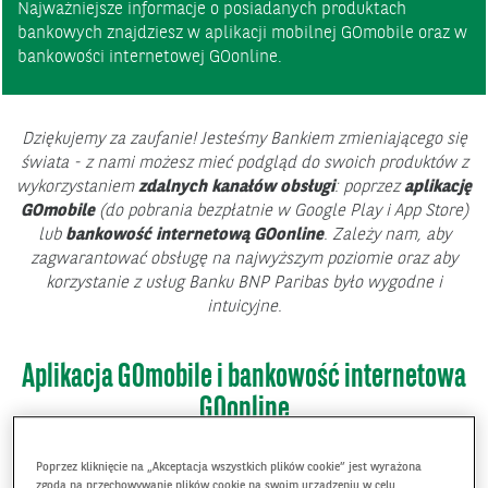
Najważniejsze informacje o posiadanych produktach
bankowych znajdziesz w aplikacji mobilnej GOmobile oraz w
bankowości internetowej GOonline.
Dziękujemy za zaufanie! Jesteśmy Bankiem zmieniającego się
świata - z nami możesz mieć podgląd do swoich produktów z
wykorzystaniem
zdalnych kanałów obsługi
: poprzez
aplikację
GOmobile
(do pobrania bezpłatnie w Google Play i App Store)
lub
bankowość internetową GOonline
. Zależy nam, aby
zagwarantować obsługę na najwyższym poziomie oraz aby
korzystanie z usług Banku BNP Paribas było wygodne i
intuicyjne.
Aplikacja GOmobile i bankowość internetowa
GOonline
- bank w zasięgu ręki
Poprzez kliknięcie na „Akceptacja wszystkich plików cookie” jest wyrażona
zgoda na przechowywanie plików cookie na swoim urządzeniu w celu